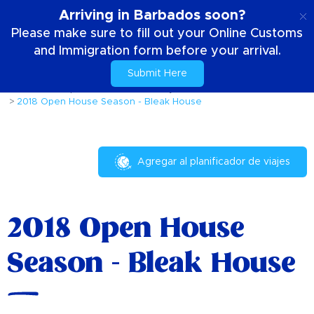
ES
Arriving in Barbados soon?
Please make sure to fill out your Online Customs
and Immigration form before your arrival.
Submit Here
Casa
Cosas para hacer
Eventos y festivales
2018 Open House Season - Bleak House
Agregar al planificador de viajes
2018 Open House
Season - Bleak House