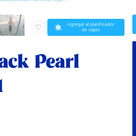
Agregar al planificador
de viajes
ack Pearl
1