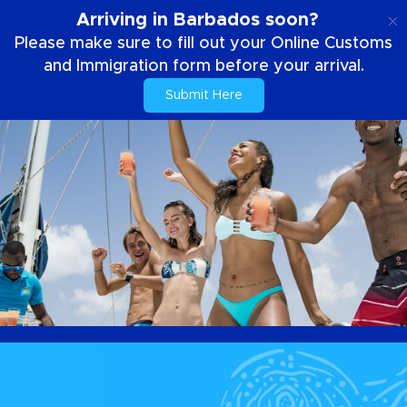
ES
Arriving in Barbados soon?
Please make sure to fill out your Online Customs
and Immigration form before your arrival.
Submit Here