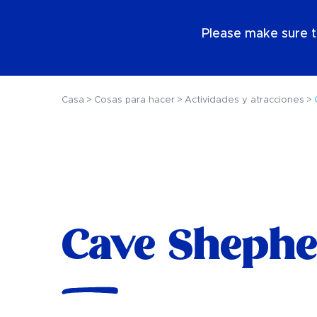
ES
Please make sure t
Casa
Cosas para hacer
Actividades y atracciones
Cave Shephe