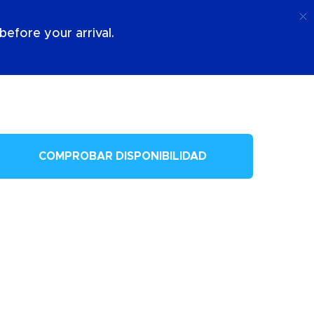
Llamada
Acceso
Sobre Nosotros
efore your arrival.
COMPROBAR DISPONIBILIDAD