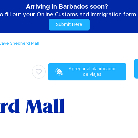
Arriving in Barbados soon?
o fill out your Online Customs and Immigration form b
Submit Here
Cave Shepherd Mall
Agregar al planificador
de viajes
rd Mall