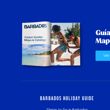
Guía
Map
Ver
Barbados Holiday Guide
Things to Do in Barbados