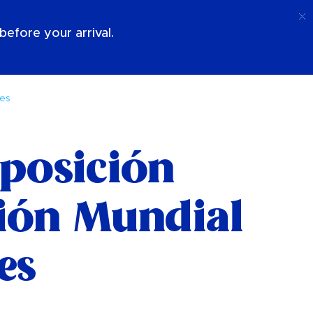
Llamada
Acceso
Sobre Nosotros
efore your arrival.
les
xposición
ción Mundial
es