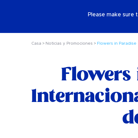
ES
Please make sure t
Casa
Noticias y Promociones
Flowers in Paradise 
Flowers 
Internacion
d