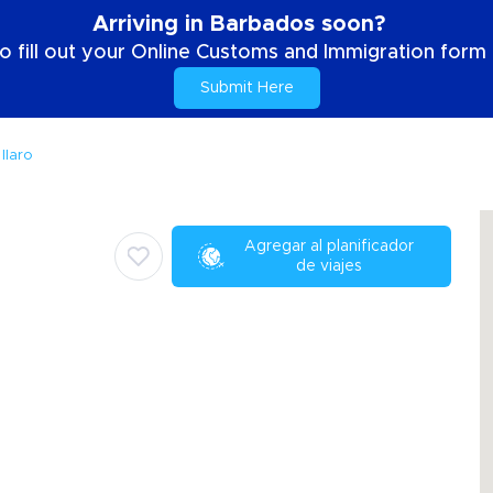
Arriving in Barbados soon?
o fill out your Online Customs and Immigration form b
Submit Here
Ilaro
Agregar al planificador
de viajes