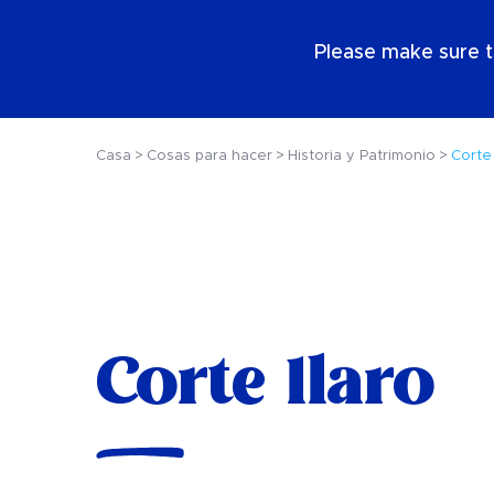
ES
Please make sure t
Casa
Cosas para hacer
Historia y Patrimonio
Corte 
Corte Ilaro