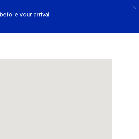
Llamada
Acceso
Sobre Nosotros
efore your arrival.