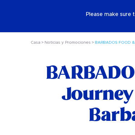
ES
Please make sure t
Casa
Noticias y Promociones
BARBADOS FOOD & RU
BARBADOS
Journey 
Barb