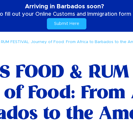
Arriving in Barbados soon?
o fill out your Online Customs and Immigration form b
Submit Here
M FESTIVAL: Journey of Food: From Africa to Barbados to the Am
 FOOD & RUM 
of Food: From 
ados to the Ame