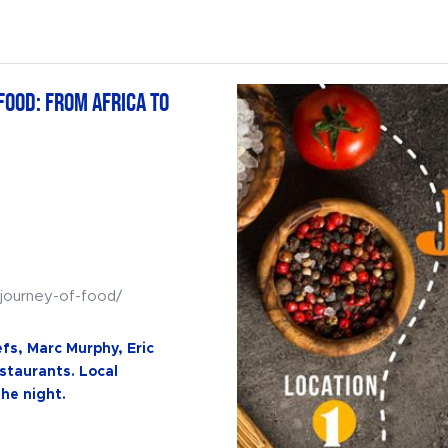
Food: From Africa to
/journey-of-food/
s, Marc Murphy, Eric
staurants. Local
he night.