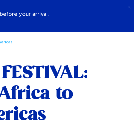
Llamada
Acceso
Sobre Nosotros
efore your arrival.
ericas
FESTIVAL:
Africa to
ricas