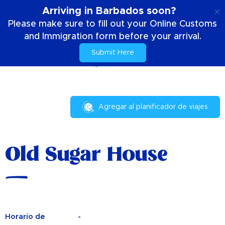
ES
Arriving in Barbados soon?
Please make sure to fill out your Online Customs
and Immigration form before your arrival.
Submit Here
Casa
Su estancia
Old Sugar House
Agregar al planificador de viajes
Old Sugar House
Horario de
-