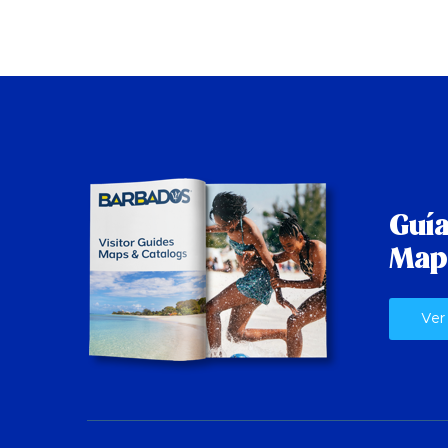
Guía
Map
Ver