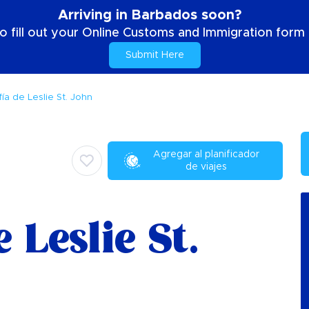
Arriving in Barbados soon?
o fill out your Online Customs and Immigration form b
Submit Here
ía de Leslie St. John
Agregar al planificador
de viajes
 Leslie St.