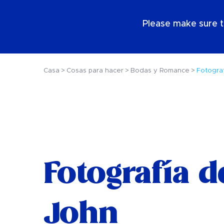
ES
Please make sure t
Casa
Cosas para hacer
Bodas y Romance
Fotograf
Fotografía de
John