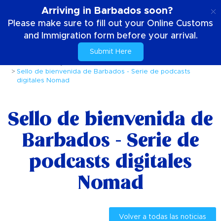
ES
Arriving in Barbados soon?
Please make sure to fill out your Online Customs
and Immigration form before your arrival.
Submit Here
Casa
Noticias y Promociones
Sello de bienvenida de Barbados - Serie de podcasts
digitales Nomad
Sello de bienvenida de
Barbados - Serie de
podcasts digitales
Nomad
Volver a todas las noticias