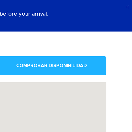
Llamada
Acceso
Sobre Nosotros
efore your arrival.
COMPROBAR DISPONIBILIDAD