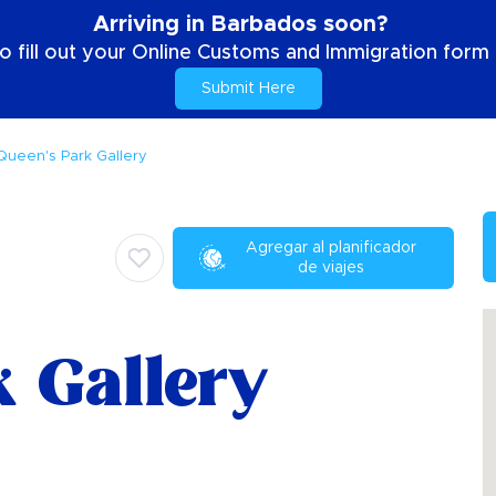
Arriving in Barbados soon?
o fill out your Online Customs and Immigration form b
Submit Here
Queen's Park Gallery
Agregar al planificador
de viajes
k Gallery