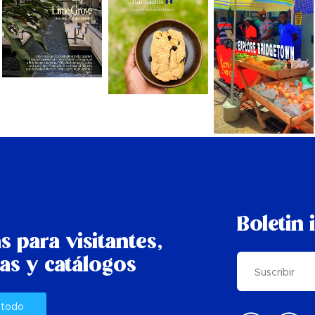
Boletin 
s para visitantes,
as y catálogos
 todo