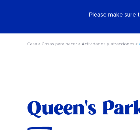
ES
Please make sure t
Casa
Cosas para hacer
Actividades y atracciones
Queen's Par