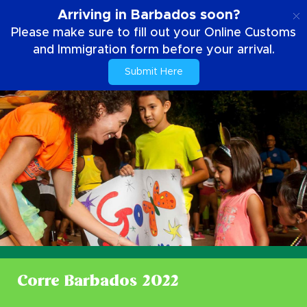
ES
Arriving in Barbados soon?
Please make sure to fill out your Online Customs
and Immigration form before your arrival.
Submit Here
Corre Barbados 2022