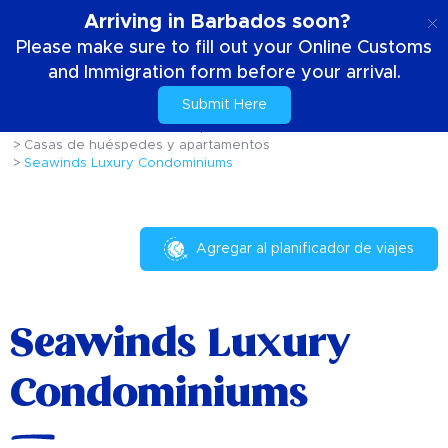
ES
Arriving in Barbados soon?
Please make sure to fill out your Online Customs
and Immigration form before your arrival.
Submit Here
Casa
Su estancia
Donde quedarse
Casas de huéspedes y apartamentos
Seawinds Luxury Condominiums
Agregar al planificador de viajes
Seawinds Luxury
Condominiums