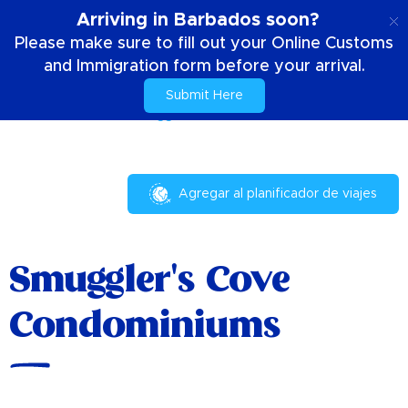
ES
Arriving in Barbados soon?
Please make sure to fill out your Online Customs
and Immigration form before your arrival.
Submit Here
Casa
Su estancia
Smuggler's Cove Condominiums
Agregar al planificador de viajes
Smuggler's Cove
Condominiums