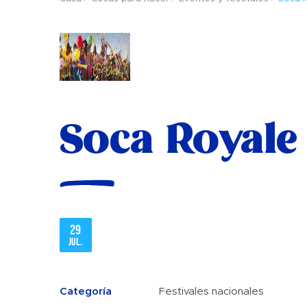
Soca Royale
29
jul.
Categoría
Festivales nacionales