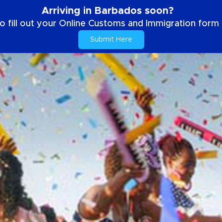
Arriving in Barbados soon?
o fill out your Online Customs and Immigration form b
Submit Here