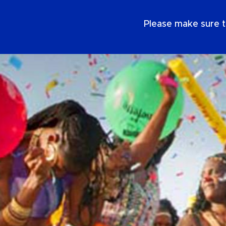
ES
Please make sure t