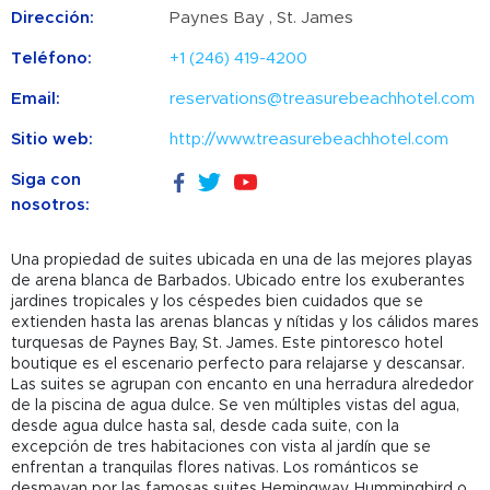
Dirección:
Paynes Bay , St. James
Teléfono:
+1 (246) 419-4200
Email:
reservations@treasurebeachhotel.com
Sitio web:
http://www.treasurebeachhotel.com
Siga con
nosotros:
Una propiedad de suites ubicada en una de las mejores playas
de arena blanca de Barbados. Ubicado entre los exuberantes
jardines tropicales y los céspedes bien cuidados que se
extienden hasta las arenas blancas y nítidas y los cálidos mares
turquesas de Paynes Bay, St. James. Este pintoresco hotel
boutique es el escenario perfecto para relajarse y descansar.
Las suites se agrupan con encanto en una herradura alrededor
de la piscina de agua dulce. Se ven múltiples vistas del agua,
desde agua dulce hasta sal, desde cada suite, con la
excepción de tres habitaciones con vista al jardín que se
enfrentan a tranquilas flores nativas. Los románticos se
desmayan por las famosas suites Hemingway, Hummingbird o