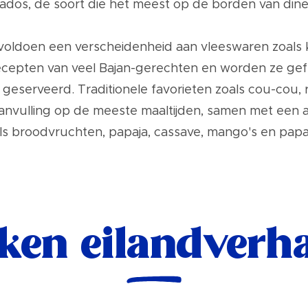
dos, de soort die het meest op de borden van diners
voldoen een verscheidenheid aan vleeswaren zoals ki
cepten van veel Bajan-gerechten en worden ze gefr
geserveerd. Traditionele favorieten zoals cou-cou, r
nvulling op de meeste maaltijden, samen met een a
ls broodvruchten, papaja, cassave, mango's en papaj
ken eilandverh