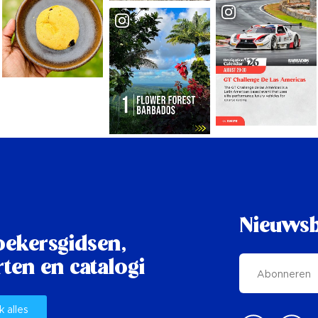
Nieuwsb
oekersgidsen,
ten en catalogi
k alles