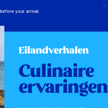
Telefoongesprek
Log In
Over Ons
efore your arrival.
Eilandverhalen
Culinaire
ervaringen