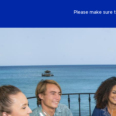
NL
Please make sure t