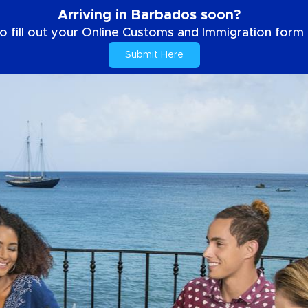
Arriving in Barbados soon?
o fill out your Online Customs and Immigration form b
Submit Here