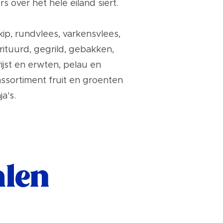
 over het hele eiland siert.
p, rundvlees, varkensvlees,
ituurd, gegrild, gebakken,
ijst en erwten, pelau en
ssortiment fruit en groenten
a's.
alen