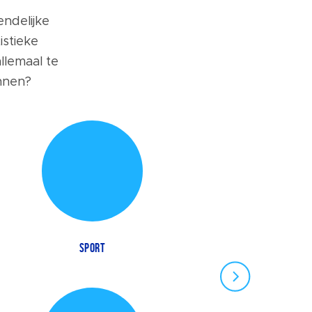
endelijke
istieke
llemaal te
nnen?
SPORT
NACHTLEVEN