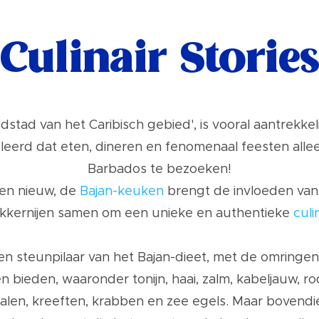
Culinair Storie
dstad van het Caribisch gebied', is vooral aantrekke
eleerd dat eten, dineren en fenomenaal feesten alle
Barbados te bezoeken!
 en nieuw, de
Bajan-keuken
brengt de invloeden van 
ekkernijen samen om een unieke en authentieke
culi
s een steunpilaar van het Bajan-dieet, met de omring
 bieden, waaronder tonijn, haai, zalm, kabeljauw, r
rnalen, kreeften, krabben en zee egels. Maar bovendie