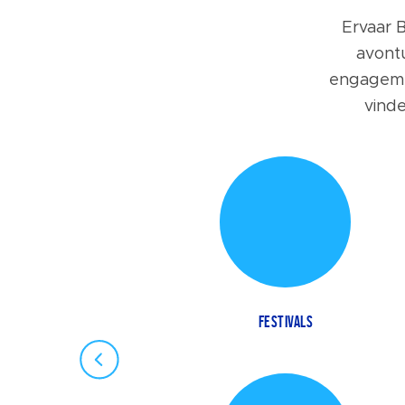
Ervaar B
avontu
engagemen
vind
MUZIEK EN KUNST
FESTIVALS