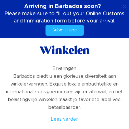
NL
Arriving in Barbados soon?
Please make sure to fill out your Online Customs
and Immigration form before your arrival.
Submit Here
Huis
Dingen om te doen
UNESCO werelderfgoed
Winkelen
Winkelen
Ervaringen
Barbados biedt u een glorieuze diversiteit aan
winkelervaringen. Exquise lokale ambachtelijke en
internationale designermerken zijn er allemaal, en het
belastingvrije winkelen maakt je favoriete label veel
betaalbaarder.
Lees verder