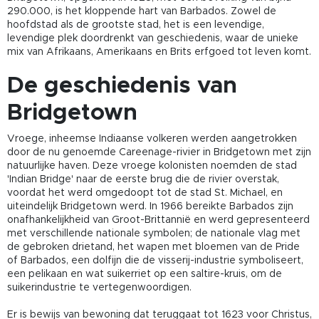
290.000, is het kloppende hart van Barbados. Zowel de
hoofdstad als de grootste stad, het is een levendige,
levendige plek doordrenkt van geschiedenis, waar de unieke
mix van Afrikaans, Amerikaans en Brits erfgoed tot leven komt.
De geschiedenis van
Bridgetown
Vroege, inheemse Indiaanse volkeren werden aangetrokken
door de nu genoemde Careenage-rivier in Bridgetown met zijn
natuurlijke haven. Deze vroege kolonisten noemden de stad
'Indian Bridge' naar de eerste brug die de rivier overstak,
voordat het werd omgedoopt tot de stad St. Michael, en
uiteindelijk Bridgetown werd. In 1966 bereikte Barbados zijn
onafhankelijkheid van Groot-Brittannië en werd gepresenteerd
met verschillende nationale symbolen; de nationale vlag met
de gebroken drietand, het wapen met bloemen van de Pride
of Barbados, een dolfijn die de visserij-industrie symboliseert,
een pelikaan en wat suikerriet op een saltire-kruis, om de
suikerindustrie te vertegenwoordigen.
Er is bewijs van bewoning dat teruggaat tot 1623 voor Christus,