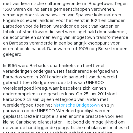
met vier keramische culturen gevonden in Bridgetown. Tegen
1550 waren de Indiaanse gemeenschappen verdwenen,
vernietigd door slavenaanvallen van Spaanse kolonisatoren.
Engelse schepen landden voor het eerst in 1624 en claimden
Barbados voor de kroon, waardoor de teelt van katoen en
tabak tot stand kwam die snel werd ingehaald door suikerriet,
de economie en samenleving van Bridgetown transformeerde
en Barbados veranderde in een belangrijk knooppunt voor
internationale handel. Daar waren tot 1905 nog Britse troepen
gelegerd.
In 1966 werd Barbados onafhankelijk en heeft veel
veranderingen ondergaan. Het fascinerende erfgoed van
Barbados werd in 2011 onder de aandacht van de wereld
gebracht toen Bridgetown de status van UNESCO
Werelderfgoed kreeg, waar bezoekers zich kunnen
onderdompelen in de geschiedenis. Op 25 juni 2011 sloot
Barbados zich aan bij een elitegroep van landen met
werelderfgoed toen het
historische Bridgetown
en zijn
garnizoen op de UNESCO Werelderfgoedlijst werden
geplaatst. Deze inscriptie is een enorme prestatie voor een
kleine Caribische eilandstaten. Het bood de mogelijkheid om
de voor de hand liggende geografische onbalans in locaties uit