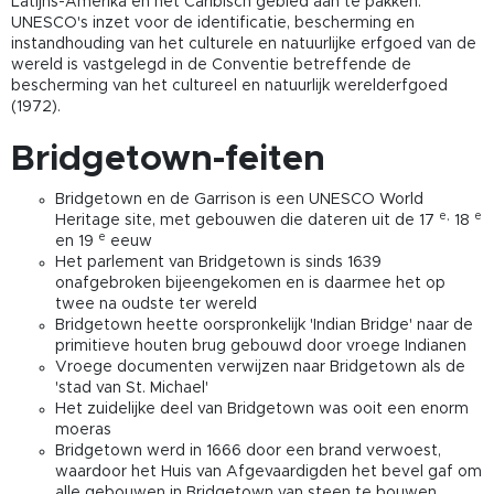
Latijns-Amerika en het Caribisch gebied aan te pakken.
UNESCO's inzet voor de identificatie, bescherming en
instandhouding van het culturele en natuurlijke erfgoed van de
wereld is vastgelegd in de Conventie betreffende de
bescherming van het cultureel en natuurlijk werelderfgoed
(1972).
Bridgetown-feiten
Bridgetown en de Garrison is een UNESCO World
e,
e
Heritage site, met gebouwen die dateren uit de 17
18
e
en 19
eeuw
Het parlement van Bridgetown is sinds 1639
onafgebroken bijeengekomen en is daarmee het op
twee na oudste ter wereld
Bridgetown heette oorspronkelijk 'Indian Bridge' naar de
primitieve houten brug gebouwd door vroege Indianen
Vroege documenten verwijzen naar Bridgetown als de
'stad van St. Michael'
Het zuidelijke deel van Bridgetown was ooit een enorm
moeras
Bridgetown werd in 1666 door een brand verwoest,
waardoor het Huis van Afgevaardigden het bevel gaf om
alle gebouwen in Bridgetown van steen te bouwen