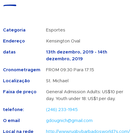
Categoria
Esportes
Endereço
Kensington Oval
datas
13th dezembro, 2019 - 14th
dezembro, 2019
Cronometragem
FROM 09:30 Para 17:15
Localização
St. Michael
Faixa de preço
General Admission Adults: US$10 per
day. Youth under 18: US$1 per day.
telefone:
(246) 233-1945
O email
gdougnich@gmail.com
Local na rede
http://www.rugbybarbadosworld7s.com/