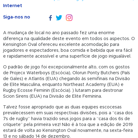
Internet
Siga-nos no
A mudança de local no ano passado fez uma enorme
diferença na qualidade deste evento em todos os aspectos. O
Kensington Oval ofereceu excelente acomodação para
jogadores e espectadores, boa comida e bebida que era fácil
e rapidamente acessível e uma superfície de jogo inigualável.
O padrão de jogo foi excepcionalmente alto, com os gostos
de Projecx Waterboys (Escócia), Olorun Ponty Butchers (País
de Gales) e Atlantis (EUA) chegando às semifinais na Divisão
de Elite Masculina, enquanto Northeast Academy (EUA) e
Rugby Ecosse Feminin (Escócia). ) lutaram para destronar
Scion Sirens (EUA) na Divisão de Elite Feminina.
Talvez fosse apropriado que as duas equipes escocesas
prevalecessem em suas respectivas divisões, pois a “casa dos
7s de rugby” havia trazido seus jogos para a “casa dos 6s de
críquete” pela primeira vez! Não é à toa que a edição de 2019
estará de volta ao Kensington Oval novamente, na sexta-feira
13 e no sábado 14 de dezembro.