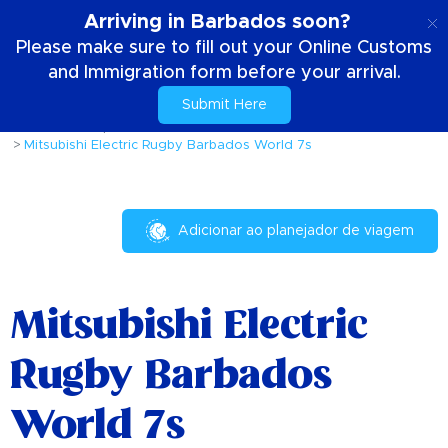
PT
Arriving in Barbados soon?
Please make sure to fill out your Online Customs
and Immigration form before your arrival.
Submit Here
Casa
Coisas para fazer
Eventos e Festivais
Mitsubishi Electric Rugby Barbados World 7s
Adicionar ao planejador de viagem
Mitsubishi Electric
Rugby Barbados
World 7s