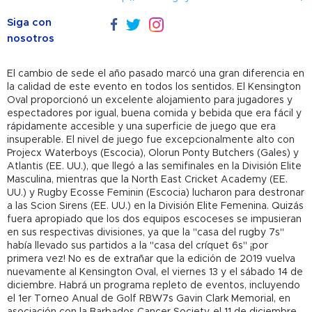
Siga con
nosotros
El cambio de sede el año pasado marcó una gran diferencia en
la calidad de este evento en todos los sentidos. El Kensington
Oval proporcionó un excelente alojamiento para jugadores y
espectadores por igual, buena comida y bebida que era fácil y
rápidamente accesible y una superficie de juego que era
insuperable. El nivel de juego fue excepcionalmente alto con
Projecx Waterboys (Escocia), Olorun Ponty Butchers (Gales) y
Atlantis (EE. UU.), que llegó a las semifinales en la División Elite
Masculina, mientras que la North East Cricket Academy (EE.
UU.) y Rugby Ecosse Feminin (Escocia) lucharon para destronar
a las Scion Sirens (EE. UU.) en la División Elite Femenina. Quizás
fuera apropiado que los dos equipos escoceses se impusieran
en sus respectivas divisiones, ya que la "casa del rugby 7s"
había llevado sus partidos a la "casa del críquet 6s" ¡por
primera vez! No es de extrañar que la edición de 2019 vuelva
nuevamente al Kensington Oval, el viernes 13 y el sábado 14 de
diciembre. Habrá un programa repleto de eventos, incluyendo
el 1er Torneo Anual de Golf RBW7s Gavin Clark Memorial, en