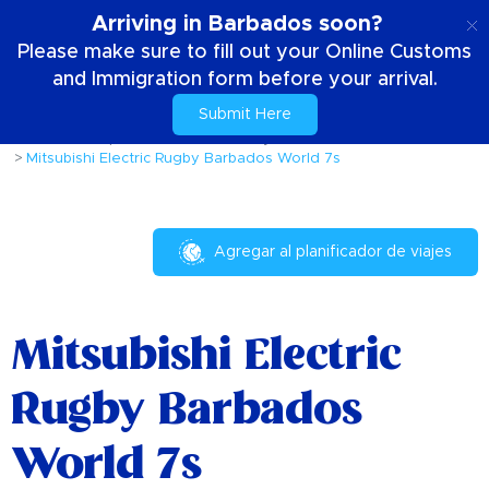
ES
Arriving in Barbados soon?
Please make sure to fill out your Online Customs
and Immigration form before your arrival.
Submit Here
Casa
Cosas para hacer
Eventos y festivales
Mitsubishi Electric Rugby Barbados World 7s
Agregar al planificador de viajes
Mitsubishi Electric
Rugby Barbados
World 7s