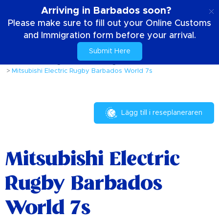
SE
Arriving in Barbados soon?
Please make sure to fill out your Online Customs
and Immigration form before your arrival.
Submit Here
Hem
Saker att göra
Evenemang och festivaler
Mitsubishi Electric Rugby Barbados World 7s
Lägg till i reseplaneraren
Mitsubishi Electric
Rugby Barbados
World 7s