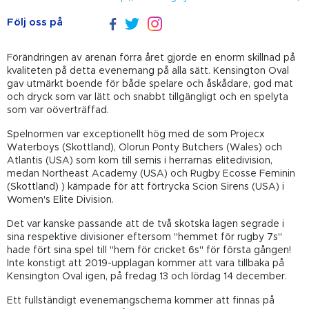
Följ oss på
Förändringen av arenan förra året gjorde en enorm skillnad på
kvaliteten på detta evenemang på alla sätt. Kensington Oval
gav utmärkt boende för både spelare och åskådare, god mat
och dryck som var lätt och snabbt tillgängligt och en spelyta
som var oöverträffad.
Spelnormen var exceptionellt hög med de som Projecx
Waterboys (Skottland), Olorun Ponty Butchers (Wales) och
Atlantis (USA) som kom till semis i herrarnas elitedivision,
medan Northeast Academy (USA) och Rugby Ecosse Feminin
(Skottland) ) kämpade för att förtrycka Scion Sirens (USA) i
Women's Elite Division.
Det var kanske passande att de två skotska lagen segrade i
sina respektive divisioner eftersom "hemmet för rugby 7s"
hade fört sina spel till "hem för cricket 6s" för första gången!
Inte konstigt att 2019-upplagan kommer att vara tillbaka på
Kensington Oval igen, på fredag 13 och lördag 14 december.
Ett fullständigt evenemangschema kommer att finnas på