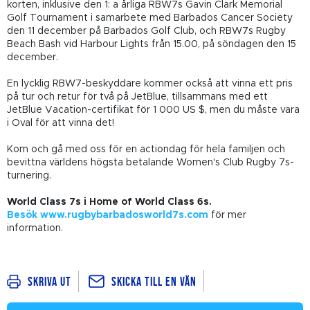
korten, inklusive den 1: a årliga RBW7s Gavin Clark Memorial
Golf Tournament i samarbete med Barbados Cancer Society
den 11 december på Barbados Golf Club, och RBW7s Rugby
Beach Bash vid Harbour Lights från 15.00, på söndagen den 15
december.
En lycklig RBW7-beskyddare kommer också att vinna ett pris
på tur och retur för två på JetBlue, tillsammans med ett
JetBlue Vacation-certifikat för 1 000 US $, men du måste vara
i Oval för att vinna det!
Kom och gå med oss för en actiondag för hela familjen och
bevittna världens högsta betalande Women's Club Rugby 7s-
turnering.
World Class 7s i Home of World Class 6s.
Besök www.rugbybarbadosworld7s.com
för mer
information.
Skicka till en vän
Skriva ut