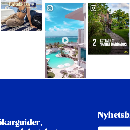
Nyhetsb
karguider,