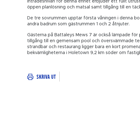
Inträdesnivån för denna enhet erbjuder ett fullt utrus
öppen planlösning och matsal samt tillgång till en tä
De tre sovrummen upptar första våningen i denna bo
andra badrum som gästrummen 1 och 2 åtnjuter.
Gästerna på Battaleys Mews 7 är också lämpade för pa
tillgång till en gemensam pool och översvämmade te
strandbar och restaurang ligger bara en kort promen
bekvämligheterna i Holetown 9,2 km söder om fastig
Skriva ut