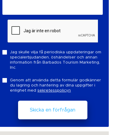
Jag skulle vilja få periodiska uppdateringar om
specialerbjudanden, öshändelser och annan
information från Barbados Tourism Marketing,
Inc.
Genom att använda detta formulär godkänner
du lagring och hantering av dina uppgifter i
enlighet med
sekretesspolicyn