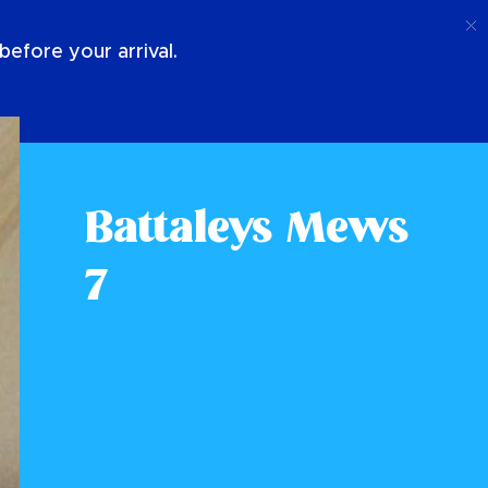
Ring Upp
Logga In
Om Oss
efore your arrival.
Battaleys Mews
7