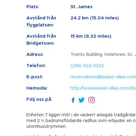
Plats:
St. James
Avstånd från
24.2 km (15.04 miles)
flygplatsen:
Avstånd från
15 km (9.32 miles)
Bridgetown:
Adress:
Trents Building, Holetown, St.
Telefon:
(246) 422-3333
E-post:
reservations@island-villas.co
Hemsida:
http://www.island-villas.com
Följ oss på:
Enheten 7 ligger mitt i de vackert anlagda trädgårda
med 2 ½ badrumsflödande radhus som erbjuder en öp
utomhusutrymmen.