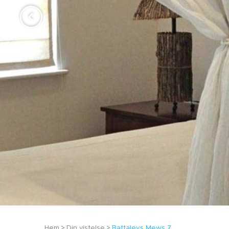
Hem
Din vistelse
Battaleys Mews 7