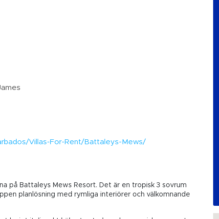
 James
m
/Barbados/Villas-For-Rent/Battaleys-Mews/
rna på Battaleys Mews Resort. Det är en tropisk 3 sovrum
pen planlösning med rymliga interiörer och välkomnande