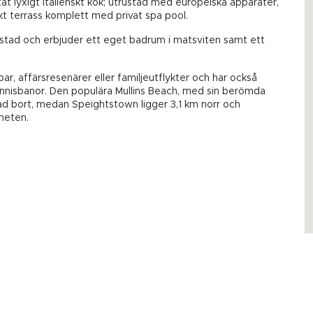
tat lyxigt italienskt kök; utrustad med europeiska apparater,
ckt terrass komplett med privat spa pool.
stad och erbjuder ett eget badrum i matsviten samt ett
r, affärsresenärer eller familjeutflykter och har också
nnisbanor. Den populära Mullins Beach, med sin berömda
ad bort, medan Speightstown ligger 3,1 km norr och
heten.