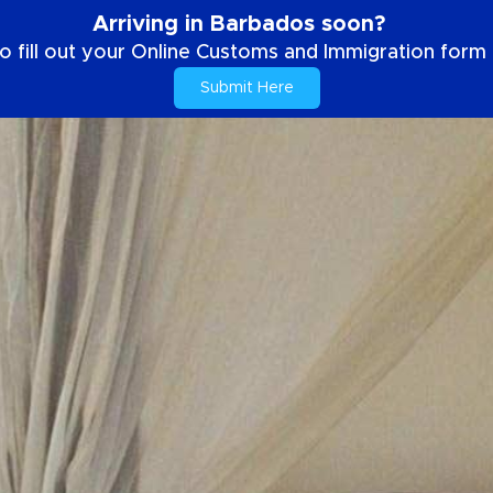
Arriving in Barbados soon?
o fill out your Online Customs and Immigration form b
Submit Here