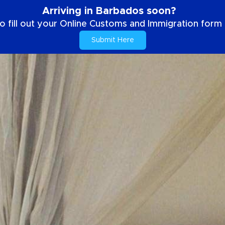
Arriving in Barbados soon?
o fill out your Online Customs and Immigration form b
Submit Here