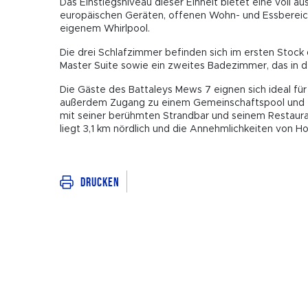
Das Einstiegsniveau dieser Einheit bietet eine voll a
europäischen Geräten, offenen Wohn- und Essbereic
eigenem Whirlpool.
Die drei Schlafzimmer befinden sich im ersten Stock
Master Suite sowie ein zweites Badezimmer, das in 
Die Gäste des Battaleys Mews 7 eignen sich ideal fü
außerdem Zugang zu einem Gemeinschaftspool und zu T
mit seiner berühmten Strandbar und seinem Restauran
liegt 3,1 km nördlich und die Annehmlichkeiten von H
Drucken