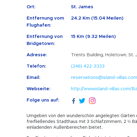
Ort:
St. James
Entfernung vom
24.2 Km (15.04 Meilen)
Flughafen:
Entfernung von
15 Km (9.32 Meilen)
Bridgetown:
Adresse:
Trents Building, Holetown, St.
Telefon:
(246) 422-3333
Email:
reservations@island-villas.co
Webseite:
http://www.island-villas.com
Folge uns auf:
Umgeben von den wunderschön angelegten Gärten des 
freifließendes Stadthaus mit 3 Schlafzimmern, 2 ½ B
einladenden Außenbereichen bietet.