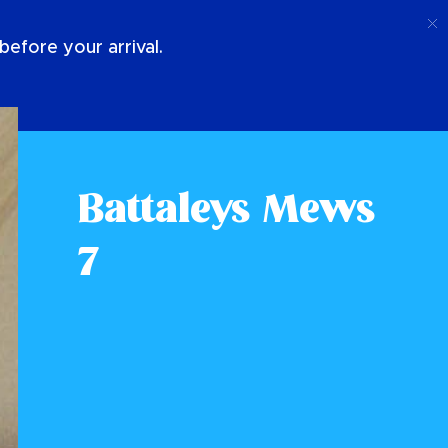
Anruf
Anmeldung
Über Uns
efore your arrival.
Battaleys Mews
7