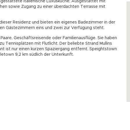
usgestattete italienische Luxusküche; Ausgestattet mit
hen sowie Zugang zu einer überdachten Terrasse mit
 dieser Residenz und bieten ein eigenes Badezimmer in der
den Gästezimmern eins und zwei zur Verfügung steht.
r Paare, Geschäftsreisende oder Familienausflüge. Sie haben
ennisplätzen mit Flutlicht. Der beliebte Strand Mullins
t ist nur einen kurzen Spaziergang entfernt. Speightstown
oletown 9,2 km südlich der Unterkunft.