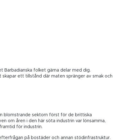
t Barbadianska folket gärna delar med dig.
et skapar ett tillstånd där maten spränger av smak och
en blomstrande sektorn först för de brittiska
Även om åren i den här söta industrin var lönsamma,
amtid för industrin.
fterfrågan på bostäder och annan stödinfrastruktur.