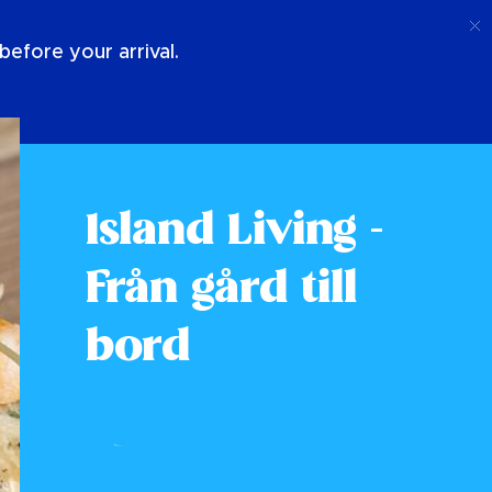
Ring Upp
Logga In
Om Oss
efore your arrival.
Island Living -
Från gård till
bord