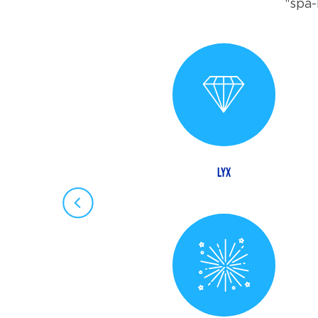
"spa-
ARBETAR PÅ DISTANS
LYX