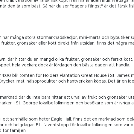
n unik variation av färsk fisk köpt från marknaden intill. Fredagar ä
 när den är som bäst. Så när du ser "dagens fångst" är det färsk fi
 ön har många stora stormarknadskedjor, mini-marts och bybutiker
a frukter, grönsaker eller kött direkt från utsidan, finns det några 
n, där hittar du en mängd olika frukter, grönsaker och färskt kött
öppet hela veckan; dock är lördagen den bästa dagen att handla.
l 14:00 blir tomten för Holders Plantation Great House i St. James m
rycker, mat, hälsoprodukter och hantverk kan köpas. Det är en ideal
marknad där du inte bara hittar ett urval av frukt och grönsaker uta
 -marken i St. George lokalbefolkningen och besökare som är ivriga 
 ett samhälle som heter Eagle Hall, finns det en marknad som dela
agar och helgdagar. Ett favoritstopp för lokalbefolkningen som var
 för familjen.