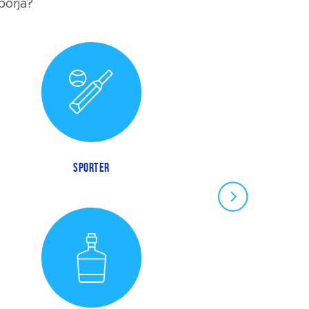
börja?
SPORTER
NATTLIV