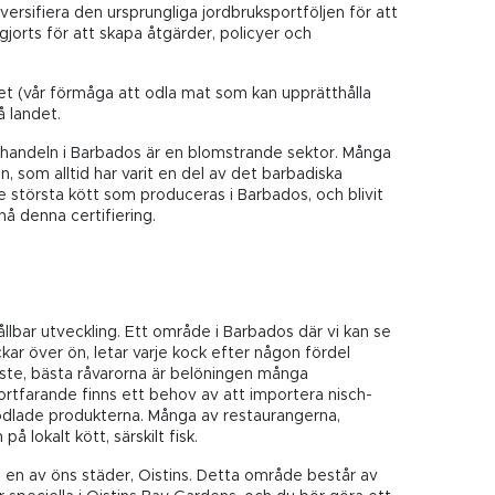
ersifiera den ursprungliga jordbruksportföljen för att
orts för att skapa åtgärder, policyer och
het (vår förmåga att odla mat som kan upprätthålla
å landet.
skehandeln i Barbados är en blomstrande sektor. Många
n, som alltid har varit en del av det barbadiska
e största kött som produceras i Barbados, och blivit
nå denna certifiering.
ållbar utveckling. Ett område i Barbados där vi kan se
kar över ön, letar varje kock efter någon fördel
kaste, bästa råvarorna är belöningen många
ortfarande finns ett behov av att importera nisch-
modlade produkterna. Många av restaurangerna,
lokalt kött, särskilt fisk.
i en av öns städer, Oistins. Detta område består av