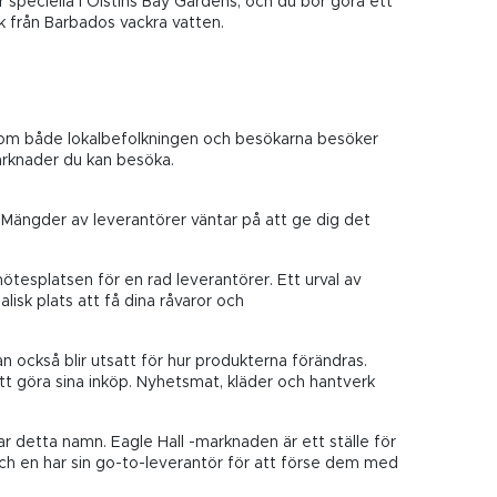
r speciella i Oistins Bay Gardens, och du bör göra ett
sk från Barbados vackra vatten.
 som både lokalbefolkningen och besökarna besöker
marknader du kan besöka.
. Mängder av leverantörer väntar på att ge dig det
ötesplatsen för en rad leverantörer. Ett urval av
isk plats att få dina råvaror och
n också blir utsatt för hur produkterna förändras.
att göra sina inköp. Nyhetsmat, kläder och hantverk
r detta namn. Eagle Hall -marknaden är ett ställe för
 och en har sin go-to-leverantör för att förse dem med