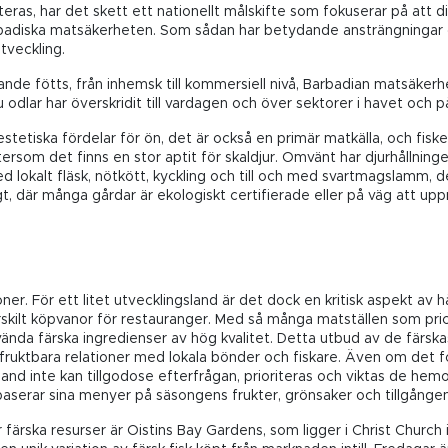
as, har det skett ett nationellt målskifte som fokuserar på att div
rbadiska matsäkerheten. Som sådan har betydande ansträngningar gj
utveckling.
ande fötts, från inhemsk till kommersiell nivå, Barbadian matsäker
 odlar har överskridit till vardagen och över sektorer i havet och p
estetiska fördelar för ön, det är också en primär matkälla, och fi
ersom det finns en stor aptit för skaldjur. Omvänt har djurhållninge
d lokalt fläsk, nötkött, kyckling och till och med svartmagslamm, d
gt, där många gårdar är ekologiskt certifierade eller på väg att upp
ner. För ett litet utvecklingsland är det dock en kritisk aspekt av h
ärskilt köpvanor för restauranger. Med så många matställen som pric
använda färska ingredienser av hög kvalitet. Detta utbud av de färs
 fruktbara relationer med lokala bönder och fiskare. Även om det f
land inte kan tillgodose efterfrågan, prioriteras och viktas de he
serar sina menyer på säsongens frukter, grönsaker och tillgången på 
färska resurser är Oistins Bay Gardens, som ligger i Christ Church 