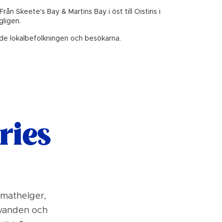
rån Skeete's Bay & Martins Bay i öst till Oistins i
gligen.
åde lokalbefolkningen och besökarna.
ries
 mathelger,
rävanden och