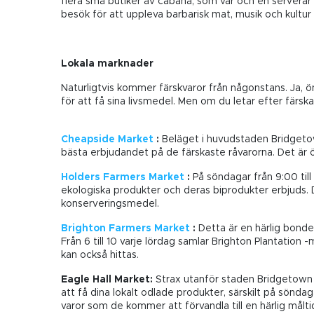
flera små butiker av cabana, som var och en serverar e
besök för att uppleva barbarisk mat, musik och kultur
Lokala marknader
Naturligtvis kommer färskvaror från någonstans. Ja,
för att få sina livsmedel. Men om du letar efter färsk
Cheapside Market
:
Beläget i huvudstaden Bridgetow
bästa erbjudandet på de färskaste råvarorna. Det är 
Holders Farmers Market
:
På söndagar från 9:00 til
ekologiska produkter och deras biprodukter erbjuds. D
konserveringsmedel.
Brighton Farmers Market
:
Detta är en härlig bonde
Från 6 till 10 varje lördag samlar Brighton Plantation
kan också hittas.
Eagle Hall Market:
Strax utanför staden Bridgetown i
att få dina lokalt odlade produkter, särskilt på sönd
varor som de kommer att förvandla till en härlig måltid