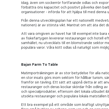
Idag, även om sockerrör fortfarande odlas och exporter
förbättra öns kapacitet och positivt påverka den ba
organisationer - införda för att hjälpa till med denna 
Från denna utvecklingsplan har ett nationellt medvet
nationen) är av största vikt. Mantrat om att äta det du
Att vara omgiven av havet har till exempel inte bara 
av fiskefartygen levererar restauranger och hotell eft
samhället, nu utvecklats till en blomstrande sektor me
populära varor. Våra kött odlas så naturligt som möjli
Bajan Farm To Table
Matimporträkningen är av stor betydelse för alla natio
en stor insats görs inom sektorn för hållbar turism, s
framför sin tävling. Ett sätt att uppnå detta är att 
restauranger och deras kockar skördar från odling av
och specialprodukter, eftersom det lokala utbudet ib
utsökta restauranger och populära lokala matställen ba
Ett bra exempel på ett område som kraftigt utnyttjar 