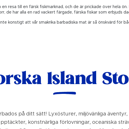
en resa till en färsk fiskmarknad, och de är prickade över hela ön. F
rr, de har alla en rad vackert färgade, färska fiskar som erbjuds da
inte konstigt att vår smakrika barbadiska mat är så önskvärd för b
orska Island Sto
bados på ditt sätt! Lyxösturer, miljövänliga äventyr,
upptäckter, konstnärliga förlovningar, oceaniska st