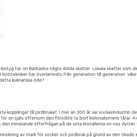
-betyg har ön Barbados några dolda skatter. Lokala skatter som de
 kötttekniker har överlämnats från generation till generation, vilk
detta kulinariska öde?
ta kopplingar till jordbruket. I mer än 300 år var sockerindustrin d
för ön själv, eftersom den försökte ta bort kolonialismens tårar. 
n minskande efterfrågan på de söta kristallerna en viss dyster fr
minskning av mark för socker och jordbruk på grund av den ökade e