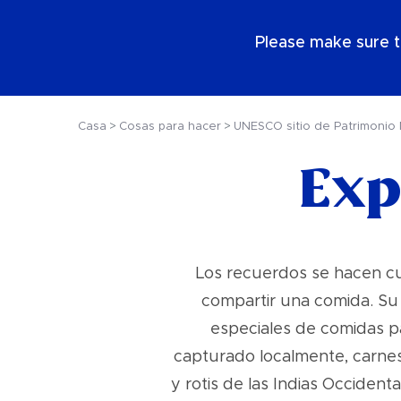
ES
Please make sure t
Casa
Cosas para hacer
UNESCO sitio de Patrimonio 
Exp
Los recuerdos se hacen cu
compartir una comida. Su
especiales de comidas pa
capturado localmente, carnes 
y rotis de las Indias Occiden