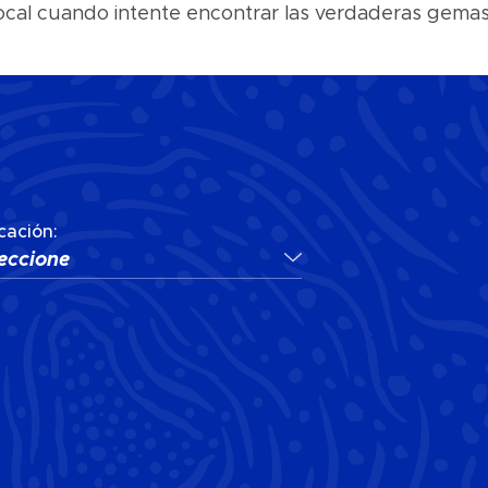
 local cuando intente encontrar las verdaderas gema
cación:
eccione