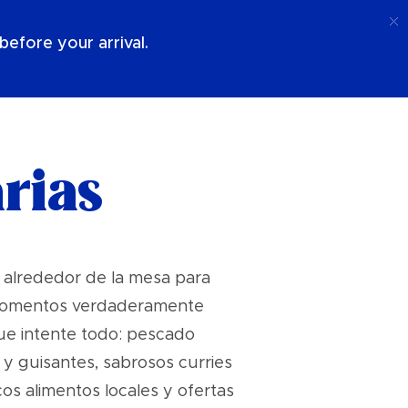
Llamada
Acceso
Sobre Nosotros
efore your arrival.
rias
 alrededor de la mesa para
s momentos verdaderamente
que intente todo: pescado
 y guisantes, sabrosos curries
os alimentos locales y ofertas