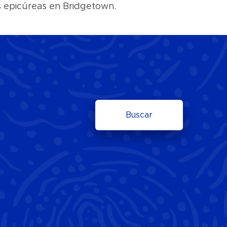
s epicúreas en Bridgetown.
Buscar