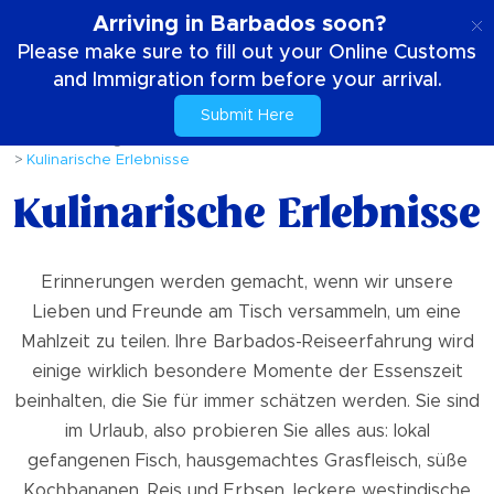
DE
Arriving in Barbados soon?
Please make sure to fill out your Online Customs
and Immigration form before your arrival.
Submit Here
Zuhause
Dinge die zu tun sind
UNESCO - Weltkulturerbe
Kulinarische Erlebnisse
Kulinarische Erlebnisse
Erinnerungen werden gemacht, wenn wir unsere
Lieben und Freunde am Tisch versammeln, um eine
Mahlzeit zu teilen. Ihre Barbados-Reiseerfahrung wird
einige wirklich besondere Momente der Essenszeit
beinhalten, die Sie für immer schätzen werden. Sie sind
im Urlaub, also probieren Sie alles aus: lokal
gefangenen Fisch, hausgemachtes Grasfleisch, süße
Kochbananen, Reis und Erbsen, leckere westindische