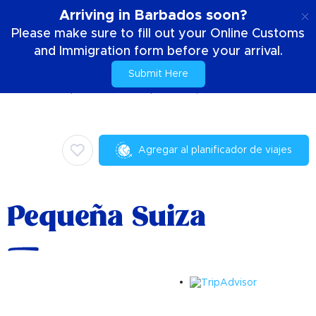
ES
Arriving in Barbados soon?
Please make sure to fill out your Online Customs
and Immigration form before your arrival.
Submit Here
Casa
Cosas para hacer
Compras
Pequeña Suiza
Agregar al planificador de viajes
Pequeña Suiza