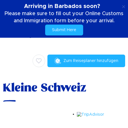
DE
Arriving in Barbados soon?
Please make sure to fill out your Online Customs
and Immigration form before your arrival.
Submit Here
Zuhause
Dinge die zu tun sind
Einkaufen
Kleine Schweiz
Zum Reiseplaner hinzufügen
Kleine Schweiz