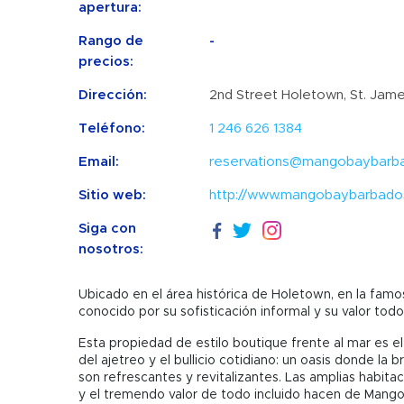
apertura:
Rango de
-
precios:
Dirección:
2nd Street Holetown, St. Jam
Teléfono:
1 246 626 1384
Email:
reservations@mangobaybarb
Sitio web:
http://www.mangobaybarbado
Siga con
nosotros:
Ubicado en el área histórica de Holetown, en la fam
conocido por su sofisticación informal y su valor todo 
Esta propiedad de estilo boutique frente al mar es el
del ajetreo y el bullicio cotidiano: un oasis donde la br
son refrescantes y revitalizantes. Las amplias habitac
y el tremendo valor de todo incluido hacen de Man