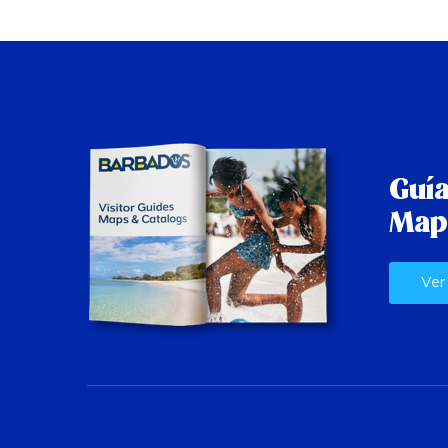
Guía
Map
Ver