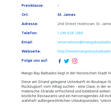
Preisklasse:
-
Ort:
St. James
Adresse:
2nd Street Holetown, St. Jam
Telefon:
1 246 626 1384
Email:
reservations@mangobaybarb
Webseite:
http://www.mangobaybarbado
Folge uns auf:
Mango Bay Barbados liegt in der historischen Stadt 
Diese am Strand gelegene Unterkunft im Boutique-Stil
Rückzugsort vom Alltag suchen - eine Oase, in der wa
malerische Strände erfrischend und belebend wirken.
köstliche Restaurants und ein hervorragendes All-Inc
wahrhaft außergewöhnlichen
Urlaubsparadies "unkomp