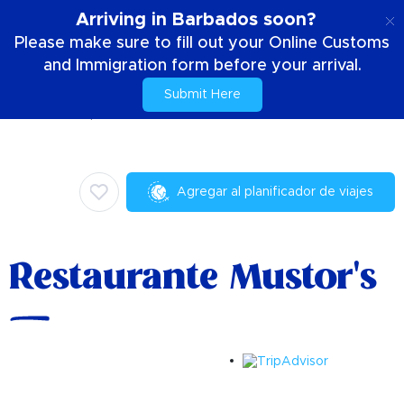
ES
Arriving in Barbados soon?
Please make sure to fill out your Online Customs
and Immigration form before your arrival.
Submit Here
Casa
Cosas para hacer
Culinario
Restaurante Mustor's
Agregar al planificador de viajes
Restaurante Mustor's