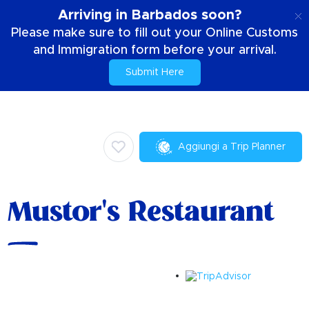
IT
Arriving in Barbados soon?
Please make sure to fill out your Online Customs
and Immigration form before your arrival.
Submit Here
Casa
Cose da fare
Cucina locale
Mustor's Restaurant
Aggiungi a Trip Planner
Mustor's Restaurant