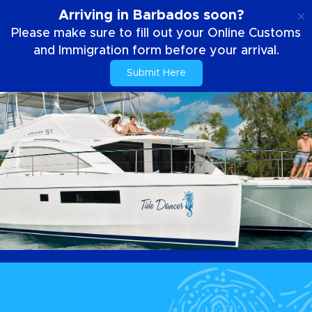
ES
Arriving in Barbados soon?
Please make sure to fill out your Online Customs
and Immigration form before your arrival.
Submit Here