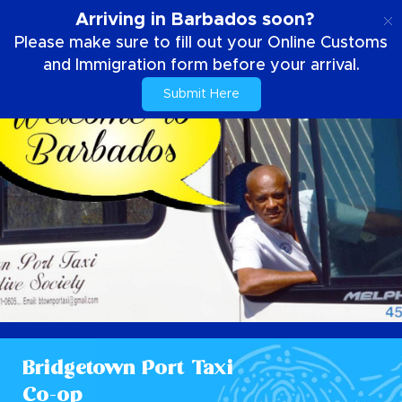
IT
Arriving in Barbados soon?
Please make sure to fill out your Online Customs
and Immigration form before your arrival.
Submit Here
Bridgetown Port Taxi
Co-op