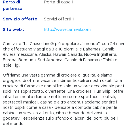
Porto di
Porta di casa 1
partenza:
Servizio offerto:
Servizi offerti 1
Sito web :
http://www.carnival.com
Carnival è "La Cruise Line® più popolare al mondo", con 24 navi
che effettuano viaggi da 3 a 18 giorni alle Bahamas, Caraibi,
Riviera messicana, Alaska, Hawaii, Canada, Nuova Inghilterra,
Europa, Bermuda, Sud America, Canale di Panama e Tahiti e
Isole Figi.
Offriamo una vasta gamma di crociere di qualità, e siamo
orgogliosi di offrire vacanze indimenticabili ai nostri ospiti. Una
crociera di Carnevale non offre solo un valore eccezionale per i
soldi, ma soprattutto, divertente! Una crociera "Fun Ship" offre
intrattenimento diurno e notturno come spettacoli teatrali,
spettacoli musicali, casinò e altro ancora. Facciamo sentire i
nostri ospiti come a casa - pensate a comode cabine per le
cabine, un servizio attento, cibo e bevande deliziosi - e
godetevi l'esperienza sullo sfondo di alcuni dei porti più belli
del mondo.