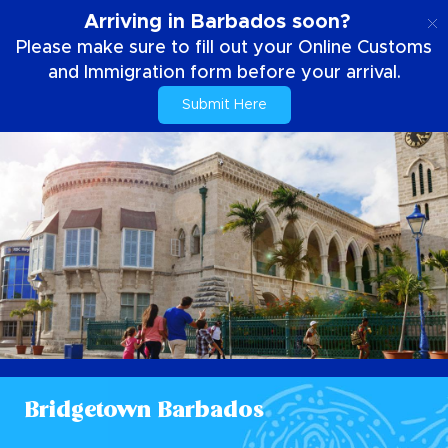
IT
Arriving in Barbados soon?
Please make sure to fill out your Online Customs
and Immigration form before your arrival.
Submit Here
Bridgetown Barbados