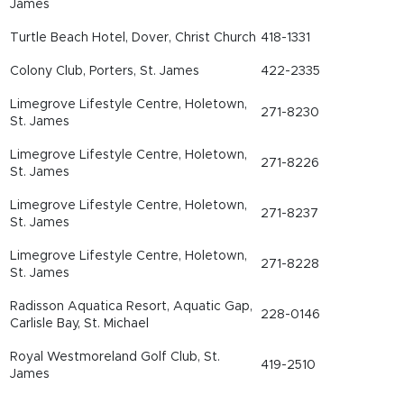
James
Turtle Beach Hotel, Dover, Christ Church
418-1331
Colony Club, Porters, St. James
422-2335
Limegrove Lifestyle Centre, Holetown,
271-8230
St. James
Limegrove Lifestyle Centre, Holetown,
271-8226
St. James
Limegrove Lifestyle Centre, Holetown,
271-8237
St. James
Limegrove Lifestyle Centre, Holetown,
271-8228
St. James
Radisson Aquatica Resort, Aquatic Gap,
228-0146
Carlisle Bay, St. Michael
Royal Westmoreland Golf Club, St.
419-2510
James