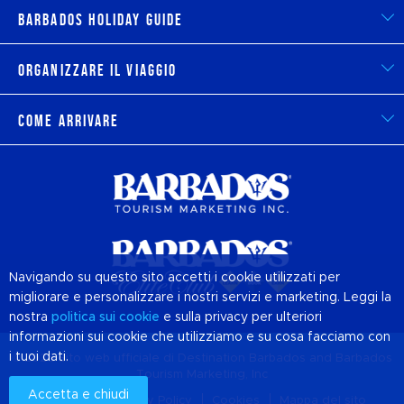
Barbados Holiday Guide
Organizzare il viaggio
Come arrivare
Navigando su questo sito accetti i cookie utilizzati per
migliorare e personalizzare i nostri servizi e marketing. Leggi la
nostra
politica sui
cookie
e sulla privacy per ulteriori
informazioni sui cookie che utilizziamo e su cosa facciamo con
i tuoi dati.
© 2026 Sito web ufficiale di Destination
Barbados
and Barbados
Tourism Marketing, Inc
Accetta e chiudi
Chi siamo
Privacy Policy
Cookies
Mappa del sito