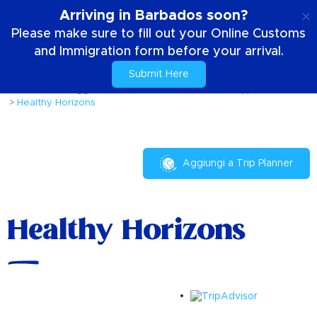
IT
Arriving in Barbados soon?
Please make sure to fill out your Online Customs
and Immigration form before your arrival.
Submit Here
Casa
Il tuo soggiorno
Dove stare
Pensioni e appartamenti
Healthy Horizons
Aggiungi a Trip Planner
Healthy Horizons