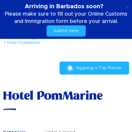
IT
Arriving in Barbados soon?
Please make sure to fill out your Online Customs
and Immigration form before your arrival.
Submit Here
Casa
Il tuo soggiorno
Dove stare
Hotel e resort
Hotel PomMarine
Aggiungi a Trip Planner
Hotel PomMarine