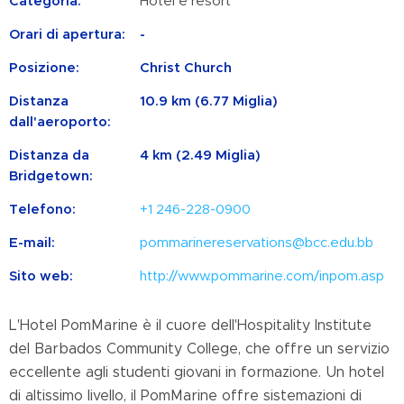
Categoria:
Hotel e resort
Orari di apertura:
-
Posizione:
Christ Church
Distanza
10.9 km (6.77 Miglia)
dall'aeroporto:
Distanza da
4 km (2.49 Miglia)
Bridgetown:
Telefono:
+1 246-228-0900
E-mail:
pommarinereservations@bcc.edu.bb
Sito web:
http://www.pommarine.com/inpom.asp
L'Hotel PomMarine è il cuore dell'Hospitality Institute
del Barbados Community College, che offre un servizio
eccellente agli studenti giovani in formazione. Un hotel
di altissimo livello, il PomMarine offre sistemazioni di