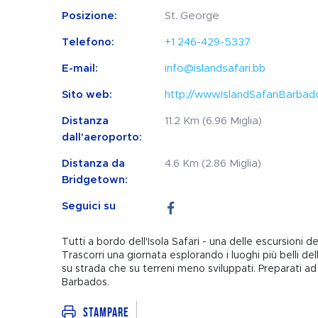
Posizione:
St. George
Telefono:
+1 246-429-5337
E-mail:
info@islandsafari.bb
Sito web:
http://www.IslandSafariBarba
Distanza
11.2 Km (6.96 Miglia)
dall'aeroporto:
Distanza da
4.6 Km (2.86 Miglia)
Bridgetown:
Seguici su
Tutti a bordo dell'Isola Safari - una delle escursioni d
Trascorri una giornata esplorando i luoghi più belli 
su strada che su terreni meno sviluppati. Preparati a
Barbados.
Stampare