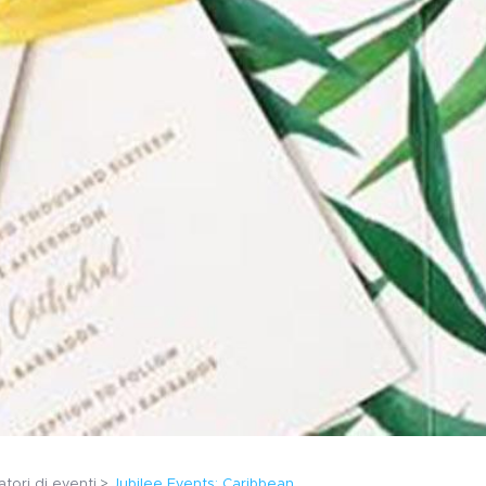
catori di eventi
Jubilee Events: Caribbean