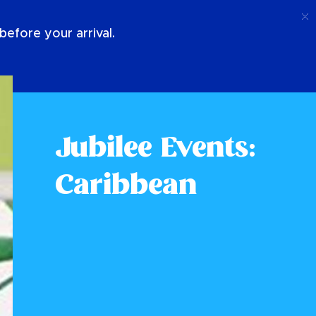
Chiamata
Login
Chi Siamo
efore your arrival.
Jubilee Events:
Caribbean