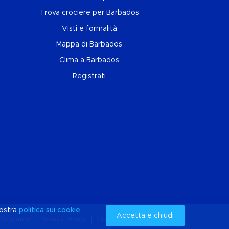
Trova crociere per Barbados
Visti e formalità
Mappa di Barbados
Clima a Barbados
Registrati
nostra
politica sui
cookie
Accetta e chiudi
Chi siamo
Privacy Policy
Cookies
Mappa del sito