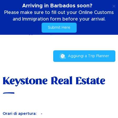
IT
Arriving in Barbados soon?
Please make sure to fill out your Online Customs
and Immigration form before your arrival.
Submit Here
Casa
Il tuo soggiorno
Keystone Real Estate
Aggiungi a Trip Planner
Keystone Real Estate
Orari di apertura:
-