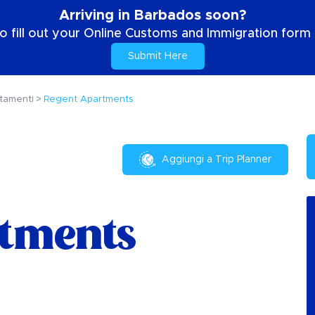
Arriving in Barbados soon?
o fill out your Online Customs and Immigration form b
Submit Here
tamenti
Regent Apartments
Aggiungi a Trip Planner
tments