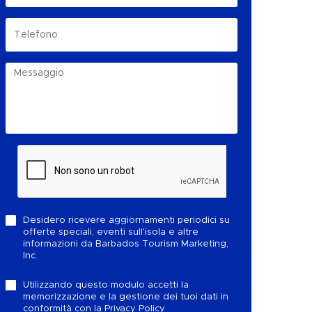
Desidero ricevere aggiornamenti periodici su
offerte speciali, eventi sull'isola e altre
informazioni da Barbados Tourism Marketing,
Inc.
Utilizzando questo modulo accetti la
memorizzazione e la gestione dei tuoi dati in
conformità con la
Privacy Policy