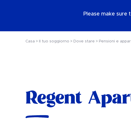
IT
Please make sure t
Casa
Il tuo soggiorno
Dove stare
Pensioni e appar
Regent Apar