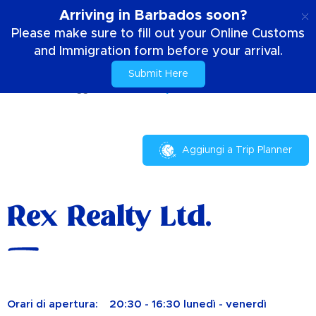
IT
Arriving in Barbados soon?
Please make sure to fill out your Online Customs
and Immigration form before your arrival.
Submit Here
Casa
Il tuo soggiorno
Rex Realty Ltd.
Aggiungi a Trip Planner
Rex Realty Ltd.
Orari di apertura:
20:30 - 16:30 lunedì - venerdì