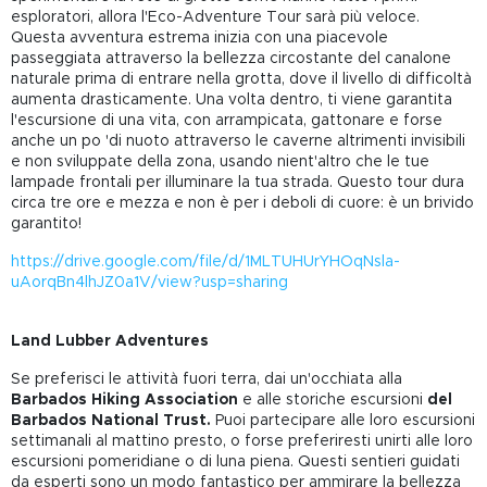
esploratori, allora l'Eco-Adventure Tour sarà più veloce.
Questa avventura estrema inizia con una piacevole
passeggiata attraverso la bellezza circostante del canalone
naturale prima di entrare nella grotta, dove il livello di difficoltà
aumenta drasticamente. Una volta dentro, ti viene garantita
l'escursione di una vita, con arrampicata, gattonare e forse
anche un po 'di nuoto attraverso le caverne altrimenti invisibili
e non sviluppate della zona, usando nient'altro che le tue
lampade frontali per illuminare la tua strada. Questo tour dura
circa tre ore e mezza e non è per i deboli di cuore: è un brivido
garantito!
https://drive.google.com/file/d/1MLTUHUrYHOqNsla-
uAorqBn4lhJZ0a1V/view?usp=sharing
Land Lubber Adventures
Se preferisci le attività fuori terra, dai un'occhiata alla
Barbados Hiking Association
e alle
storiche escursioni
del
Barbados National Trust.
Puoi partecipare alle loro escursioni
settimanali al mattino presto, o forse preferiresti unirti alle loro
escursioni pomeridiane o di luna piena. Questi sentieri guidati
da esperti sono un modo fantastico per ammirare la bellezza