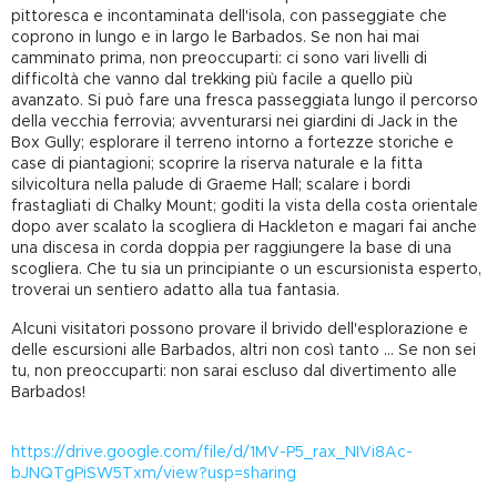
pittoresca e incontaminata dell'isola, con passeggiate che
coprono in lungo e in largo le Barbados. Se non hai mai
camminato prima, non preoccuparti: ci sono vari livelli di
difficoltà che vanno dal trekking più facile a quello più
avanzato. Si può fare una fresca passeggiata lungo il percorso
della vecchia ferrovia; avventurarsi nei giardini di Jack in the
Box Gully; esplorare il terreno intorno a fortezze storiche e
case di piantagioni; scoprire la riserva naturale e la fitta
silvicoltura nella palude di Graeme Hall; scalare i bordi
frastagliati di Chalky Mount; goditi la vista della costa orientale
dopo aver scalato la scogliera di Hackleton e magari fai anche
una discesa in corda doppia per raggiungere la base di una
scogliera. Che tu sia un principiante o un escursionista esperto,
troverai un sentiero adatto alla tua fantasia.
Alcuni visitatori possono provare il brivido dell'esplorazione e
delle escursioni alle Barbados, altri non così tanto ... Se non sei
tu, non preoccuparti: non sarai escluso dal divertimento alle
Barbados!
https://drive.google.com/file/d/1MV-P5_rax_NIVi8Ac-
bJNQTgPiSW5Txm/view?usp=sharing