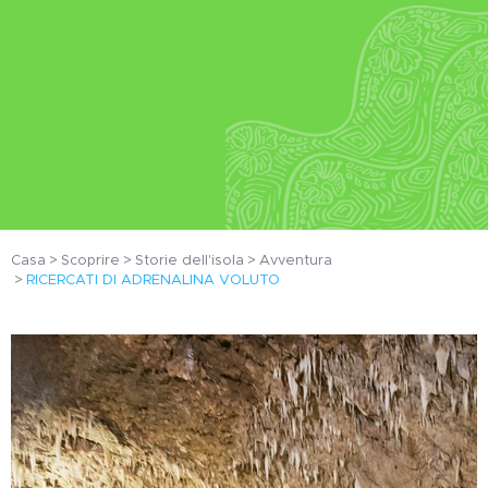
Casa
Scoprire
Storie dell'isola
Avventura
RICERCATI DI ADRENALINA VOLUTO