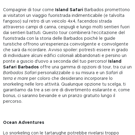
Compagnie di tour come
Island Safari
Barbados promettono
ai visitatori un viaggio fuoristrada indimenticabile (e talvolta
fangoso) sul retro di un veicolo 4x4, facendosi strada
attraverso campi di canna, cespugli e lungo molti sentieri fuori
dai sentieri battuti. Questo tour combinerà l'eccitazione del
fuoristrada con la storia delle Barbados poiché le guide
turistiche offrono un'esperienza coinvolgente e coinvolgente
che sarà da ricordare. Avviso spoiler: potresti essere in grado
di individuare alcuni edifici coloniali abbandonati e persino un
ponte a guscio d'uovo a seconda del tuo percorso!
Island
Safari Barbados
offre una gamma di opzioni di tour, tra cui un
Barbados Safari
personalizzabile o su misura e un
Safari di
terra e mare
per coloro che desiderano incorporare lo
snorkeling nelle loro attività. Qualunque opzione tu scelga, ti
garantiamo da tre a sei ore di divertimento esilarante e, come
bonus, ci saranno bevande e un pranzo gratuito lungo il
percorso.
Ocean Adventures
Lo snorkeling con le tartarughe potrebbe rivelarsi troppo