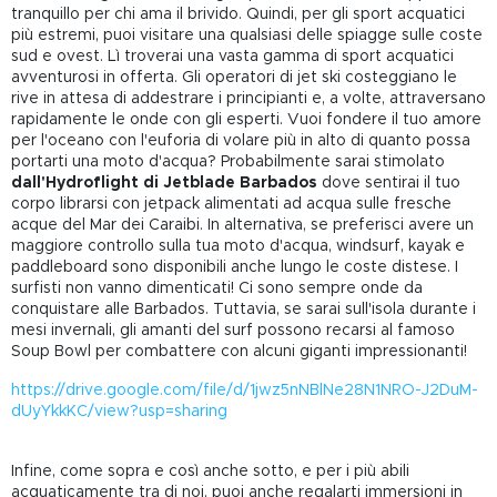
tranquillo per chi ama il brivido. Quindi, per gli sport acquatici
più estremi, puoi visitare una qualsiasi delle spiagge sulle coste
sud e ovest. Lì troverai una vasta gamma di sport acquatici
avventurosi in offerta. Gli operatori di jet ski costeggiano le
rive in attesa di addestrare i principianti e, a volte, attraversano
rapidamente le onde con gli esperti. Vuoi fondere il tuo amore
per l'oceano con l'euforia di volare più in alto di quanto possa
portarti una moto d'acqua? Probabilmente sarai stimolato
dall'Hydroflight di Jetblade Barbados
dove sentirai il tuo
corpo librarsi con jetpack alimentati ad acqua sulle fresche
acque del Mar dei Caraibi. In alternativa, se preferisci avere un
maggiore controllo sulla tua moto d'acqua, windsurf, kayak e
paddleboard sono disponibili anche lungo le coste distese. I
surfisti non vanno dimenticati! Ci sono sempre onde da
conquistare alle Barbados. Tuttavia, se sarai sull'isola durante i
mesi invernali, gli amanti del surf possono recarsi al famoso
Soup Bowl per combattere con alcuni giganti impressionanti!
https://drive.google.com/file/d/1jwz5nNBlNe28N1NRO-J2DuM-
dUyYkkKC/view?usp=sharing
Infine, come sopra e così anche sotto, e per i più abili
acquaticamente tra di noi, puoi anche regalarti immersioni in