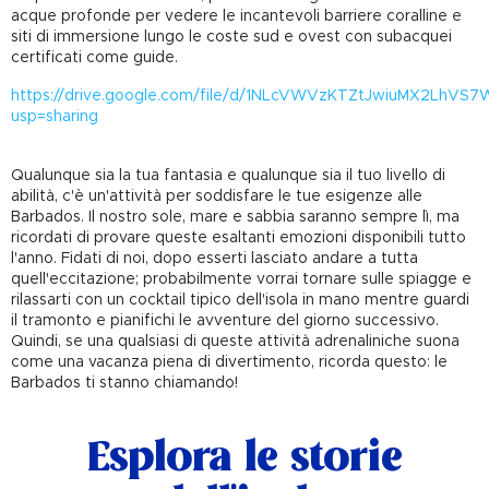
acque profonde per vedere le incantevoli barriere coralline e
siti di immersione lungo le coste sud e ovest con subacquei
certificati come guide.
https://drive.google.com/file/d/1NLcVWVzKTZtJwiuMX2LhVS7
usp=sharing
Qualunque sia la tua fantasia e qualunque sia il tuo livello di
abilità, c'è un'attività per soddisfare le tue esigenze alle
Barbados. Il nostro sole, mare e sabbia saranno sempre lì, ma
ricordati di provare queste esaltanti emozioni disponibili tutto
l'anno. Fidati di noi, dopo esserti lasciato andare a tutta
quell'eccitazione; probabilmente vorrai tornare sulle spiagge e
rilassarti con un cocktail tipico dell'isola in mano mentre guardi
il tramonto e pianifichi le avventure del giorno successivo.
Quindi, se una qualsiasi di queste attività adrenaliniche suona
come una vacanza piena di divertimento, ricorda questo: le
Barbados ti stanno chiamando!
Esplora le storie