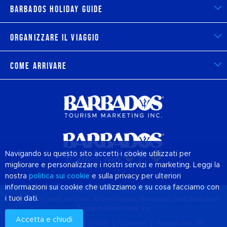
Barbados Holiday Guide
Organizzare il viaggio
Come arrivare
Navigando su questo sito accetti i cookie utilizzati per
migliorare e personalizzare i nostri servizi e marketing. Leggi la
nostra
politica sui
cookie
e sulla privacy per ulteriori
informazioni sui cookie che utilizziamo e su cosa facciamo con
i tuoi dati.
© 2026 Sito web ufficiale di Destination
Barbados
and Barbados
Tourism Marketing, Inc
Accetta e chiudi
Chi siamo
Privacy Policy
Cookies
Mappa del sito