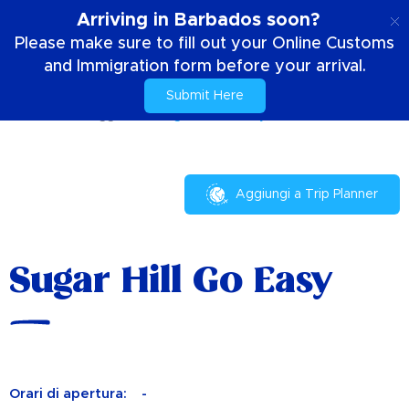
IT
Arriving in Barbados soon?
Please make sure to fill out your Online Customs
and Immigration form before your arrival.
Submit Here
Casa
Il tuo soggiorno
Sugar Hill Go Easy
Aggiungi a Trip Planner
Sugar Hill Go Easy
Orari di apertura:
-