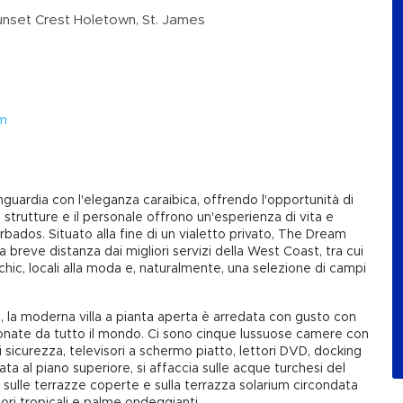
nset Crest Holetown, St. James
om
ardia con l'eleganza caraibica, offrendo l'opportunità di
 le strutture e il personale offrono un'esperienza di vita e
bados. Situato alla fine di un vialetto privato, The Dream
a breve distanza dai migliori servizi della West Coast, tra cui
hic, locali alla moda e, naturalmente, una selezione di campi
a moderna villa a pianta aperta è arredata con gusto con
ionate da tutto il mondo. Ci sono cinque lussuose camere con
 sicurezza, televisori a schermo piatto, lettori DVD, docking
ata al piano superiore, si affaccia sulle acque turchesi del
 sulle terrazze coperte e sulla terrazza solarium circondata
fiori tropicali e palme ondeggianti.