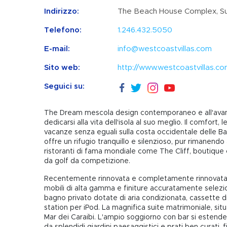
Indirizzo:
The Beach House Complex, Su
Telefono:
1.246.432.5050
E-mail:
info@westcoastvillas.com
Sito web:
http://www.westcoastvillas.c
Seguici su:
The Dream mescola design contemporaneo e all'avangu
dedicarsi alla vita dell'isola al suo meglio. Il comfort,
vacanze senza eguali sulla costa occidentale delle Bar
offre un rifugio tranquillo e silenzioso, pur rimanendo 
ristoranti di fama mondiale come The Cliff, boutique c
da golf da competizione.
Recentemente rinnovata e completamente rinnovata, l
mobili di alta gamma e finiture accuratamente selez
bagno privato dotate di aria condizionata, cassette di
station per iPod. La magnifica suite matrimoniale, situ
Mar dei Caraibi. L'ampio soggiorno con bar si estende
da splendidi giardini paesaggistici e prati ben curati, 