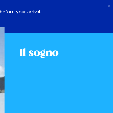
Chiamata
Login
Chi Siamo
efore your arrival.
Il sogno