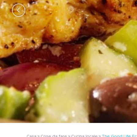
Casa
Cose da fare
Cucina locale
The Good Life Ec