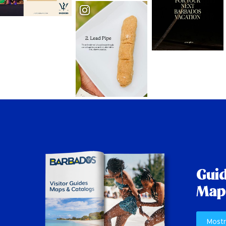
Guid
Mapp
Mostr