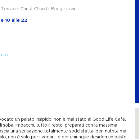
 Terrace, Christ Church, Bridgetown
le 10 alle 22
.com
cato un palato insipido, non è mai stato al Good Life Cafe.
ta di soba, impacchi, tutto il resto, preparati con la massima
Lascia una sensazione totalmente soddisfatta, ben nutrita ma
o, non è solo per i vegani; è per chiunque desideri un pasto